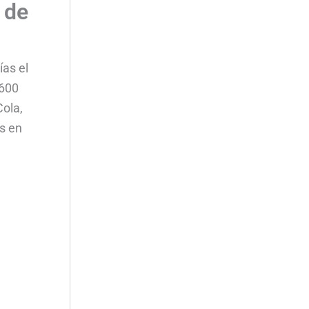
 de
ías el
.600
Cola,
s en