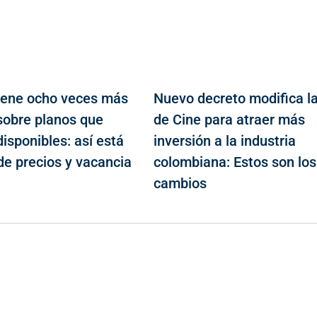
iene ocho veces más
Nuevo decreto modifica l
 sobre planos que
de Cine para atraer más
disponibles: así está
inversión a la industria
de precios y vacancia
colombiana: Estos son los
cambios
Contacto
Cr 43A No. 5A - 113 Of. 2020 Edificio One Plaza - Medellín