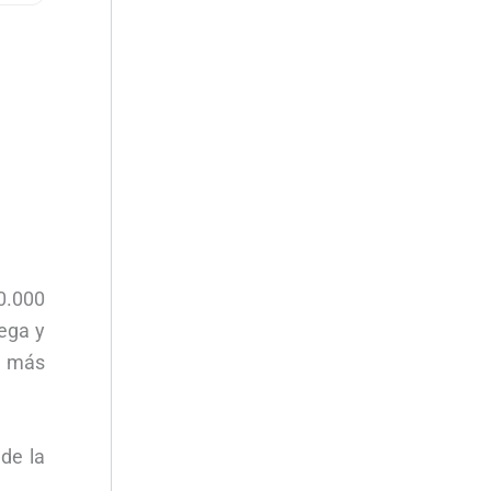
00.000
dega y
a más
de la