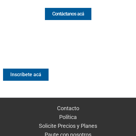
Contáctanos acá
Valora Analitik Newsletter
Información estratégica para decisiones inteligentes.
Inscríbete gratis al newsletter diario de Valora Analitik
Inscríbete acá
Contacto
Política
Solicite Precios y Planes
Paute con nosotros