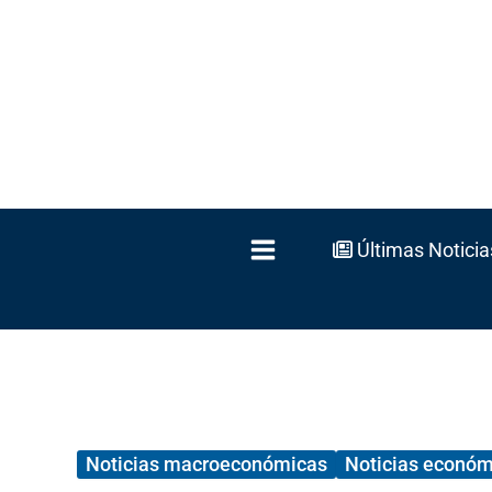
Ir
al
contenido
Últimas Noticia
Noticias macroeconómicas
Noticias económ