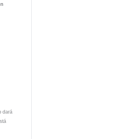
en
o dará
stá