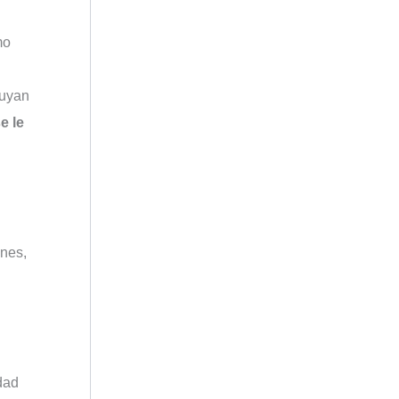
mo
buyan
e le
ones,
dad