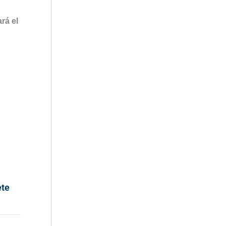
rá el
ete