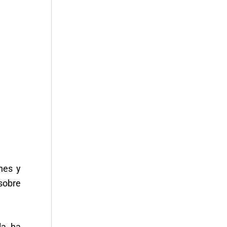
nes y
 sobre
la, ha