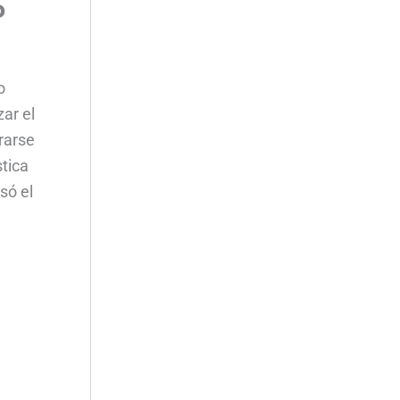
P
o
ar el
rarse
tica
só el