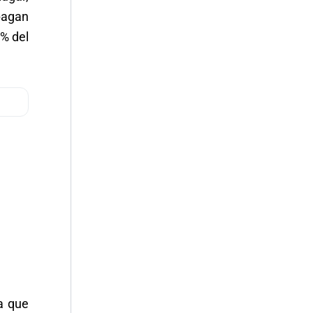
 pagan
 % del
a que