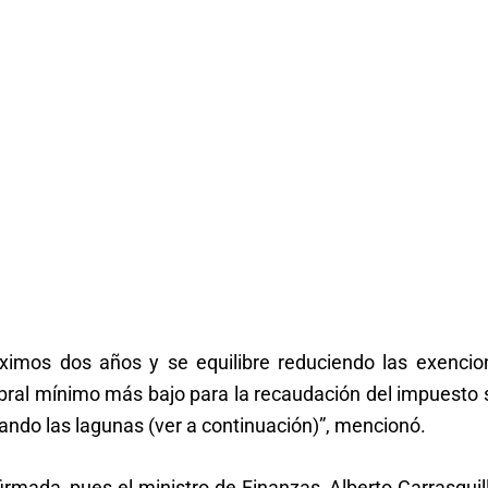
ximos dos años y se equilibre reduciendo las exencio
mbral mínimo más bajo para la recaudación del impuesto
nando las lagunas (ver a continuación)”, mencionó.
rmada, pues el ministro de Finanzas, Alberto Carrasquil