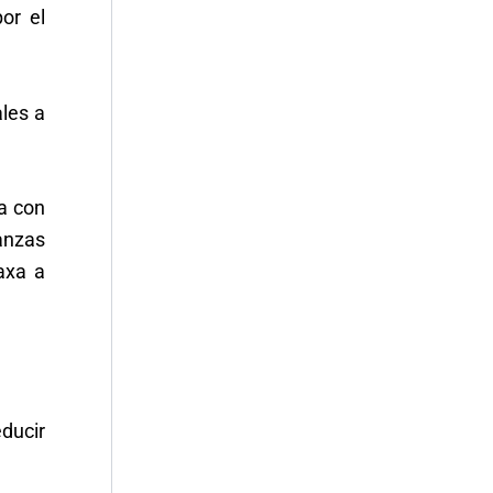
or el
ales a
a con
anzas
axa a
ducir