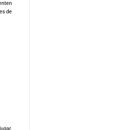
enten
les de
lugar,