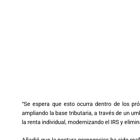
“Se espera que esto ocurra dentro de los pró
ampliando la base tributaria, a través de un u
la renta individual, modernizando el IRS y elimi
Añadió que la postura pronegocios ha sido reafi