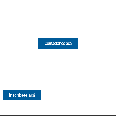
(+57) 321 330 7515
Email:
[email protected]
Comercial y pauta
Contáctanos acá
Valora Analitik Newsletter
Información estratégica para decisiones inteligentes.
Inscríbete gratis al newsletter diario de Valora Analitik
Inscríbete acá