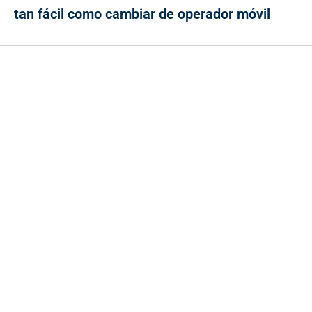
tan fácil como cambiar de operador móvil
Contacto
Cr 43A No. 5A - 113 Of. 2020 Edificio One Plaza - Medellín
(Antioquia) - Colombia