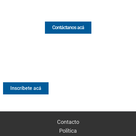
Comercial y pauta
Contáctanos acá
Valora Analitik Newsletter
Información estratégica para decisiones inteligentes.
Inscríbete gratis al newsletter diario de Valora Analitik
Inscríbete acá
Contacto
Política