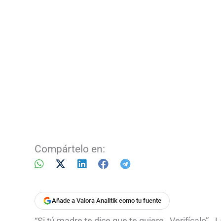
Compártelo en:
Añade a Valora Analitik como tu fuente
“Si tú madre te dice que te quiere…Verifícalo” .