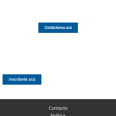
Comercial y pauta
Contáctanos acá
Valora Analitik Newsletter
Información estratégica para decisiones inteligentes.
Inscríbete gratis al newsletter diario de Valora Analitik
Inscríbete acá
Contacto
Política