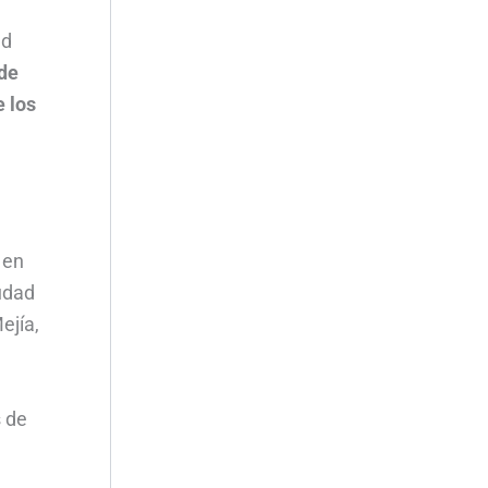
ad
de
 los
 en
udad
ejía,
s de