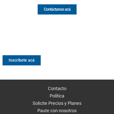
Contáctanos acá
Valora Analitik Newsletter
Información estratégica para decisiones inteligentes.
Inscríbete gratis al newsletter diario de Valora Analitik
Inscríbete acá
Contacto
Política
Solicite Precios y Planes
Paute con nosotros