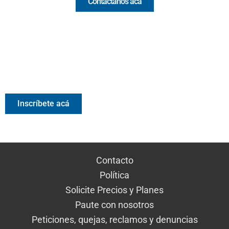
Contáctanos acá
Valora Analitik Newsletter
Información estratégica para decisiones inteligentes.
Inscríbete gratis al newsletter diario de Valora Analitik
Inscríbete acá
Contacto
Política
Solicite Precios y Planes
Paute con nosotros
Peticiones, quejas, reclamos y denuncias