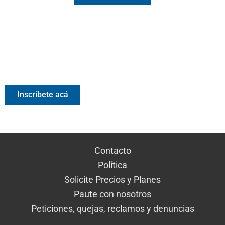
Valora Analitik Newsletter
Información estratégica para decisiones inteligentes.
Inscríbete gratis al newsletter diario de Valora Analitik
Inscríbete acá
Contacto
Política
Solicite Precios y Planes
Paute con nosotros
Peticiones, quejas, reclamos y denuncias