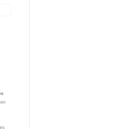
os
 en
nes