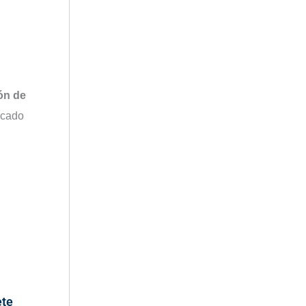
ón de
rcado
ete