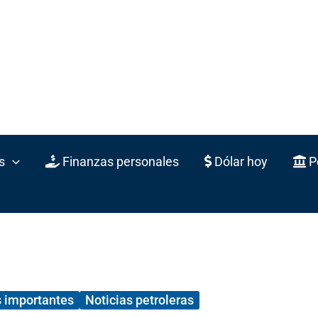
s
Finanzas personales
Dólar hoy
Po
 importantes
Noticias petroleras