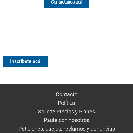
Contáctanos acá
Valora Analitik Newsletter
Información estratégica para decisiones inteligentes.
Inscríbete gratis al newsletter diario de Valora Analitik
Inscríbete acá
Contacto
Política
Solicite Precios y Planes
Paute con nosotros
Peticiones, quejas, reclamos y denuncias