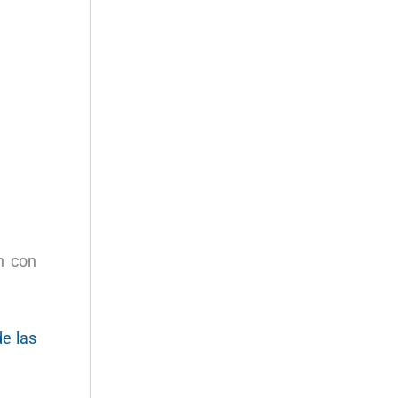
n con
de las