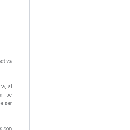
ctiva
ra, al
a, se
e ser
as son