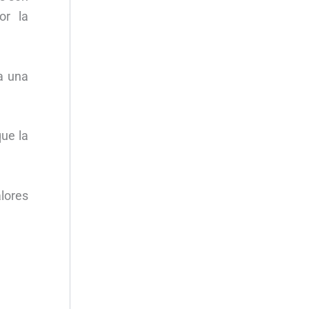
or la
a una
ue la
alores