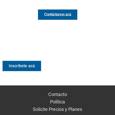
Comercial y pauta
Contáctanos acá
Valora Analitik Newsletter
Información estratégica para decisiones inteligentes.
Inscríbete gratis al newsletter diario de Valora Analitik
Inscríbete acá
Contacto
Política
Solicite Precios y Planes