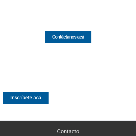
Email:
[email protected]
Comercial y pauta
Contáctanos acá
Valora Analitik Newsletter
Información estratégica para decisiones inteligentes.
Inscríbete gratis al newsletter diario de Valora Analitik
Inscríbete acá
Contacto