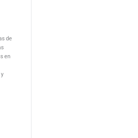
as de
as
as en
 y