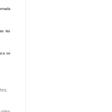
jornada
as las
uca se
tes,
tuales