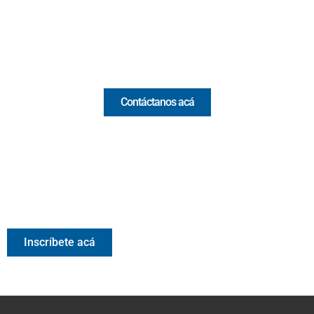
Email:
[email protected]
Comercial y pauta
Contáctanos acá
Valora Analitik Newsletter
Información estratégica para decisiones inteligentes.
Inscríbete gratis al newsletter diario de Valora Analitik
Inscríbete acá