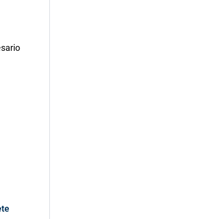
sario
ete