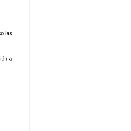
so las
.
ción a