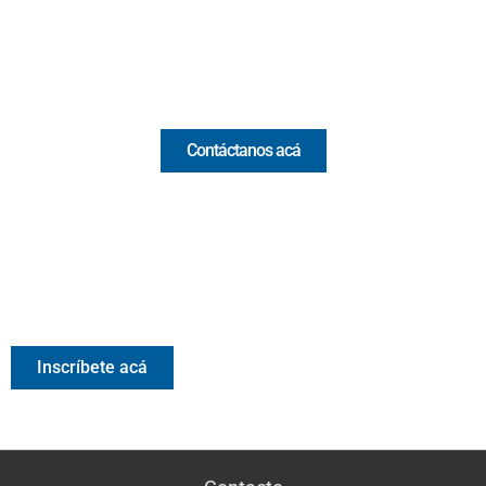
Email:
[email protected]
Comercial y pauta
Contáctanos acá
Valora Analitik Newsletter
Información estratégica para decisiones inteligentes.
Inscríbete gratis al newsletter diario de Valora Analitik
Inscríbete acá