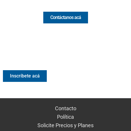
Comercial y pauta
Contáctanos acá
Valora Analitik Newsletter
Información estratégica para decisiones inteligentes.
Inscríbete gratis al newsletter diario de Valora Analitik
Inscríbete acá
Contacto
Política
Solicite Precios y Planes