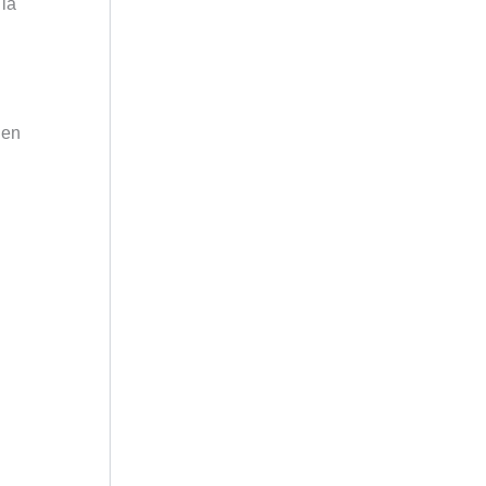
 la
 en