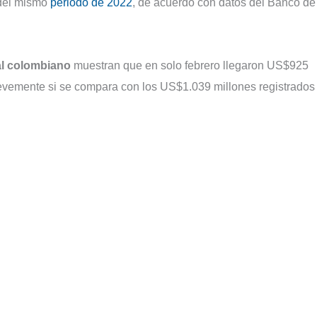
 del mismo
periodo de 2022
, de acuerdo con datos del Banco de
al colombiano
muestran que en solo febrero llegaron US$925
e levemente si se compara con los US$1.039 millones registrados