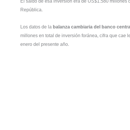
El saldo de esa inversión era de US$1.580 millones
República.
Los datos de la
balanza cambiaria del banco centr
millones en total de inversión foránea, cifra que ca
enero del presente año.