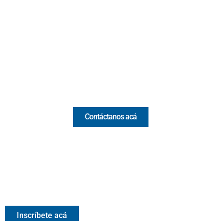
Cr 43A No. 5A - 113 Of. 2020 Edificio One Plaza - Medellín
(Antioquia) - Colombia
(+57) 321 330 7515
Email:
[email protected]
Comercial y pauta
Contáctanos acá
Valora Analitik Newsletter
Información estratégica para decisiones inteligentes.
Inscríbete gratis al newsletter diario de Valora Analitik
Inscríbete acá