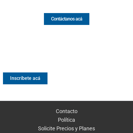
Comercial y pauta
Contáctanos acá
Valora Analitik Newsletter
Información estratégica para decisiones inteligentes.
Inscríbete gratis al newsletter diario de Valora Analitik
Inscríbete acá
Contacto
Política
Solicite Precios y Planes