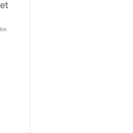
net
los