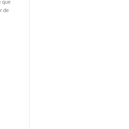
e que
r de