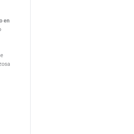
 o en
o
de
rzosa