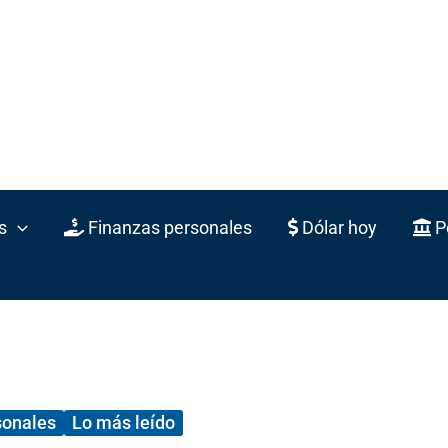
s
Finanzas personales
Dólar hoy
Po
sonales
Lo más leído