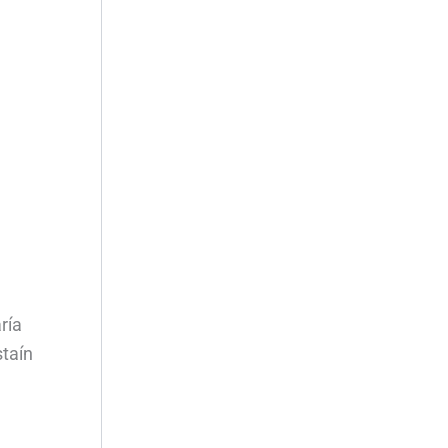
ría
staín