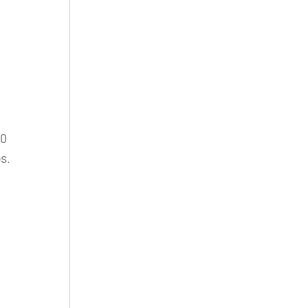
50
s.