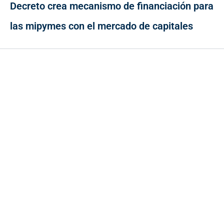
Decreto crea mecanismo de financiación para
las mipymes con el mercado de capitales
Contacto
Cr 43A No. 5A - 113 Of. 2020 Edificio One Plaza - Medellín