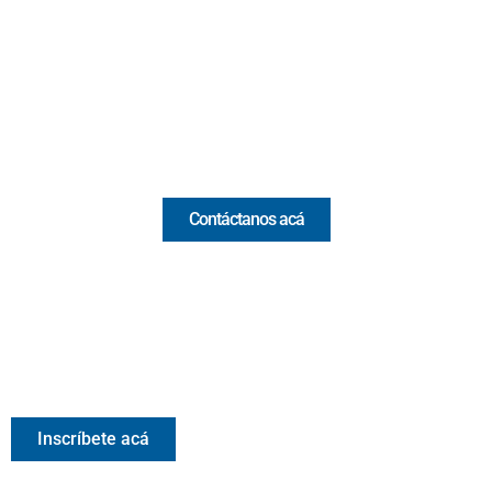
(Antioquia) - Colombia
(+57) 321 330 7515
Email:
[email protected]
Comercial y pauta
Contáctanos acá
Valora Analitik Newsletter
Información estratégica para decisiones inteligentes.
Inscríbete gratis al newsletter diario de Valora Analitik
Inscríbete acá