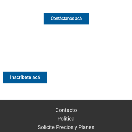
Comercial y pauta
Contáctanos acá
Valora Analitik Newsletter
Información estratégica para decisiones inteligentes.
Inscríbete gratis al newsletter diario de Valora Analitik
Inscríbete acá
Contacto
Política
Solicite Precios y Planes