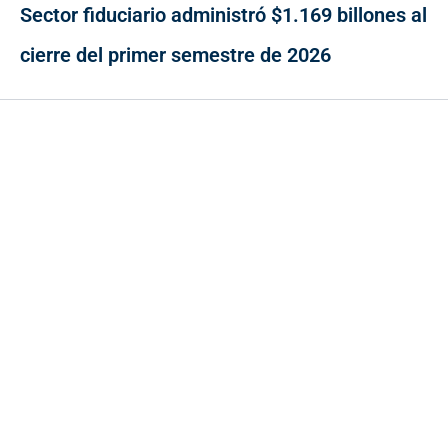
Sector fiduciario administró $1.169 billones al
cierre del primer semestre de 2026
Contacto
Cr 43A No. 5A - 113 Of. 2020 Edificio One Plaza - Medellín