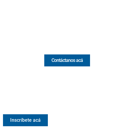
(Antioquia) - Colombia
(+57) 321 330 7515
Email:
[email protected]
Comercial y pauta
Contáctanos acá
Valora Analitik Newsletter
Información estratégica para decisiones inteligentes.
Inscríbete gratis al newsletter diario de Valora Analitik
Inscríbete acá