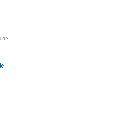
o de
de