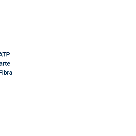
 ATP
arte
Fibra
Valora Analitik Newsletter