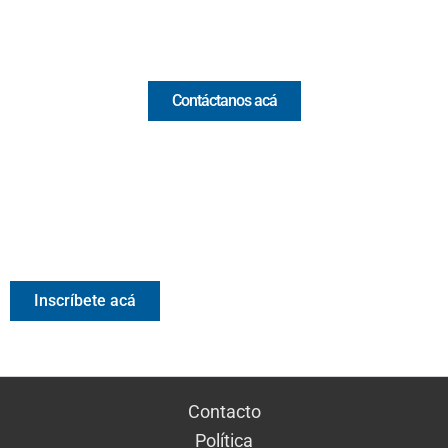
Comercial y pauta
Contáctanos acá
Valora Analitik Newsletter
Información estratégica para decisiones inteligentes.
Inscríbete gratis al newsletter diario de Valora Analitik
Inscríbete acá
Contacto
Política