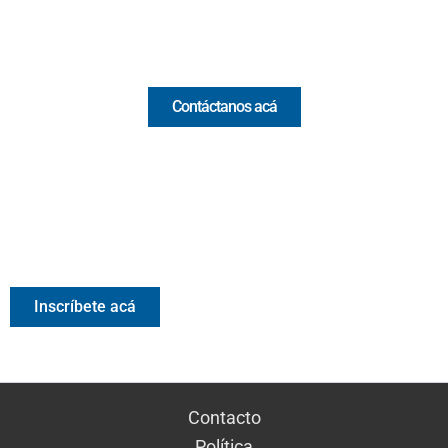
Comercial y pauta
Contáctanos acá
Valora Analitik Newsletter
Información estratégica para decisiones inteligentes.
Inscríbete gratis al newsletter diario de Valora Analitik
Inscríbete acá
Contacto
Política