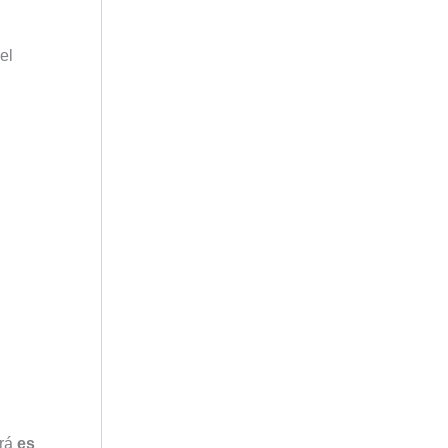
el
ará
es