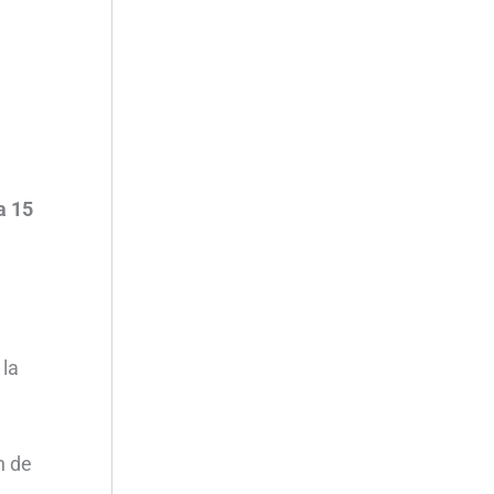
a 15
 la
n de