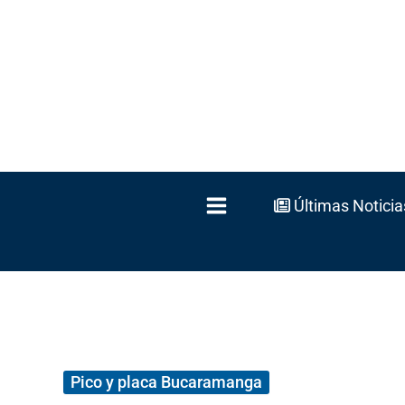
Ir
al
contenido
Últimas Noticia
Pico y placa Bucaramanga