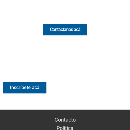
Comercial y pauta
Contáctanos acá
Valora Analitik Newsletter
Información estratégica para decisiones inteligentes.
Inscríbete gratis al newsletter diario de Valora Analitik
Inscríbete acá
Contacto
Política