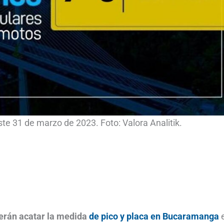
e 31 de marzo de 2023. Foto: Valora Analitik.
berán acatar la medida
de pico y placa en Bucaramanga
e