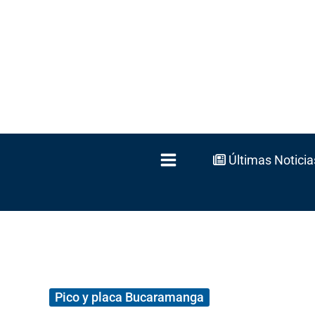
Ir
al
contenido
Últimas Noticia
Pico y placa Bucaramanga