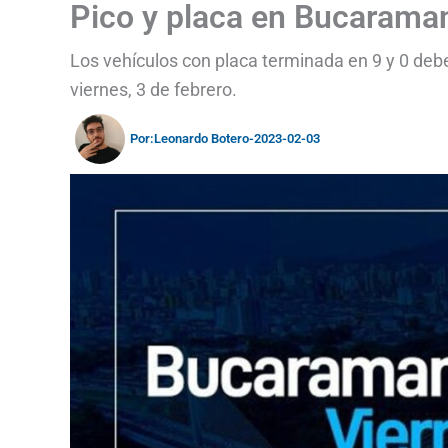
Pico y placa en Bucaraman
Los vehículos con placa terminada en 9 y 0 deb
viernes, 3 de febrero.
Por:
Leonardo Botero
-
2023-02-03