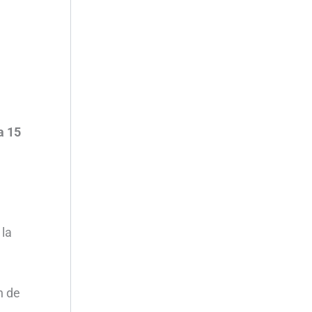
a 15
 la
n de