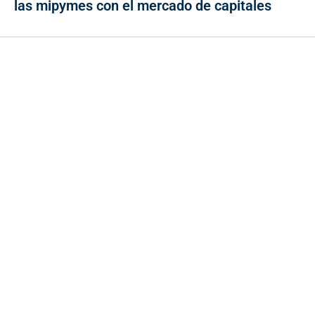
las mipymes con el mercado de capitales
Contacto
Cr 43A No. 5A - 113 Of. 2020 Edificio One Plaza - Medellín
(Antioquia) - Colombia