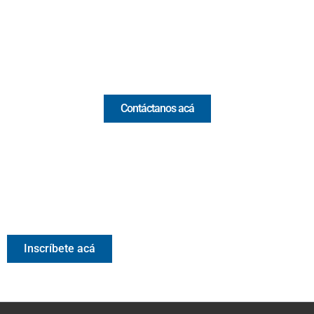
(+57) 321 330 7515
Email:
[email protected]
Comercial y pauta
Contáctanos acá
Valora Analitik Newsletter
Información estratégica para decisiones inteligentes.
Inscríbete gratis al newsletter diario de Valora Analitik
Inscríbete acá