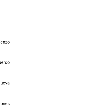
ienzo
uerdo
 nueva
iones