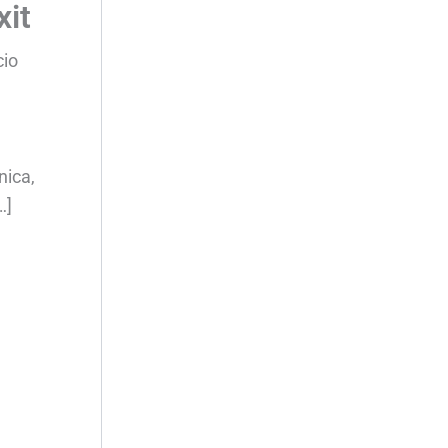
xit
cio
nica,
…]