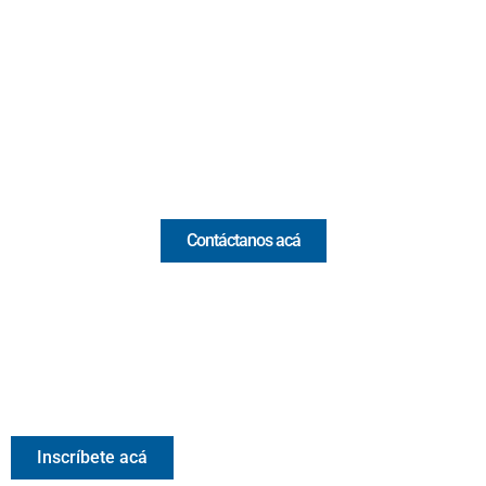
Cr 43A No. 5A - 113 Of. 2020 Edificio One Plaza - Medellín
(Antioquia) - Colombia
(+57) 321 330 7515
Email:
[email protected]
Comercial y pauta
Contáctanos acá
Valora Analitik Newsletter
Información estratégica para decisiones inteligentes.
Inscríbete gratis al newsletter diario de Valora Analitik
Inscríbete acá