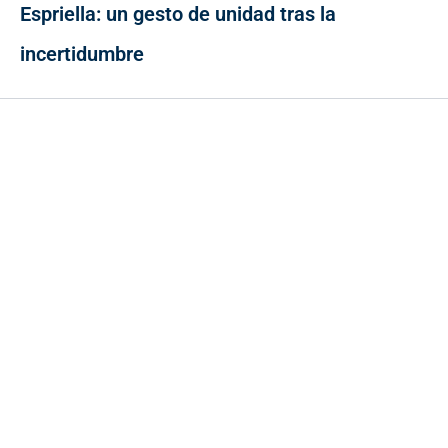
Espriella: un gesto de unidad tras la
incertidumbre
Contacto
Cr 43A No. 5A - 113 Of. 2020 Edificio One Plaza - Medellín