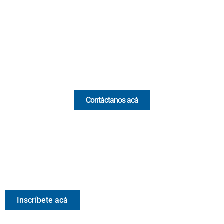
(Antioquia) - Colombia
(+57) 321 330 7515
Email:
[email protected]
Comercial y pauta
Contáctanos acá
Valora Analitik Newsletter
Información estratégica para decisiones inteligentes.
Inscríbete gratis al newsletter diario de Valora Analitik
Inscríbete acá