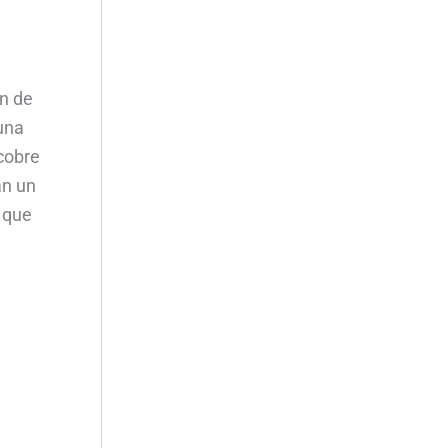
ón de
una
cobre
án un
 que