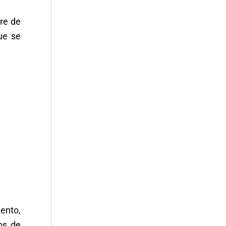
re de
ue se
iento,
os de