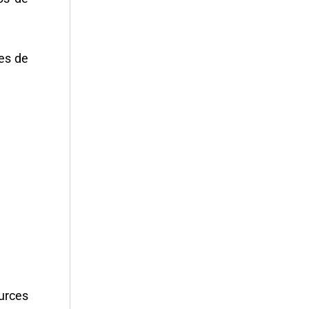
yes de
urces