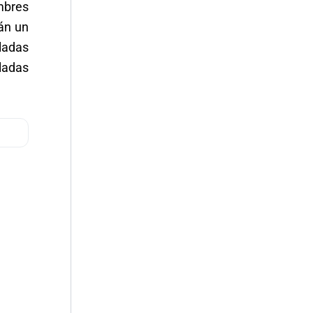
mbres
án un
ladas
ladas