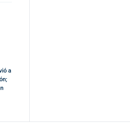
vió a
ón;
en