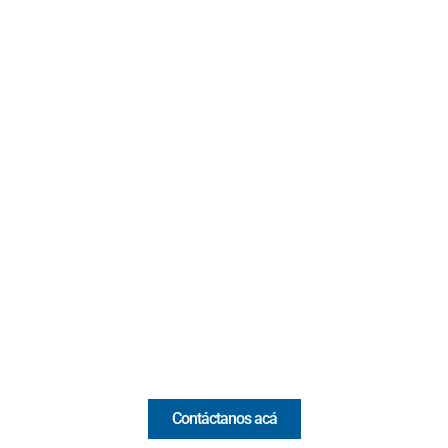
Contacto
Cr 43A No. 5A - 113 Of. 2020 Edificio One Plaza - Medellín
(Antioquia) - Colombia
(+57) 321 330 7515
Email:
[email protected]
Comercial y pauta
Contáctanos acá