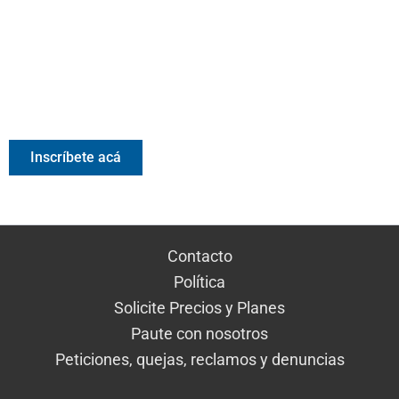
Valora Analitik Newsletter
Información estratégica para decisiones inteligentes.
Inscríbete gratis al newsletter diario de Valora Analitik
Inscríbete acá
Contacto
Política
Solicite Precios y Planes
Paute con nosotros
Peticiones, quejas, reclamos y denuncias