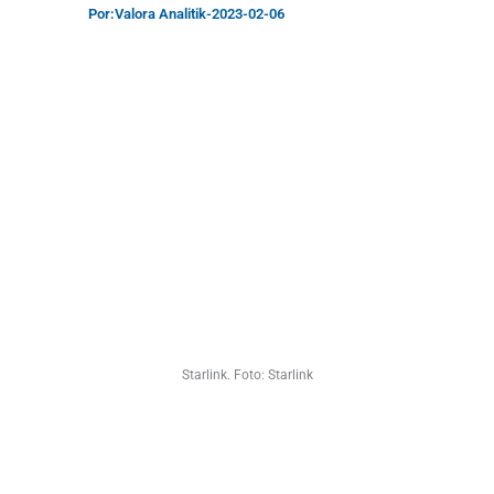
Por:
Valora Analitik
-
2023-02-06
Starlink. Foto: Starlink