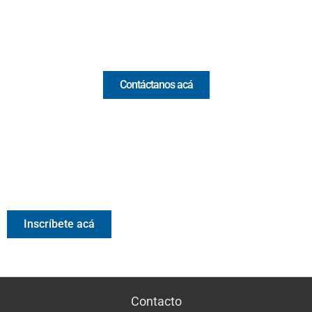
Email:
[email protected]
Comercial y pauta
Contáctanos acá
Valora Analitik Newsletter
Información estratégica para decisiones inteligentes.
Inscríbete gratis al newsletter diario de Valora Analitik
Inscríbete acá
Contacto