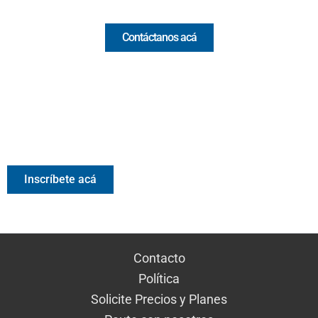
Contáctanos acá
Valora Analitik Newsletter
Información estratégica para decisiones inteligentes.
Inscríbete gratis al newsletter diario de Valora Analitik
Inscríbete acá
Contacto
Política
Solicite Precios y Planes