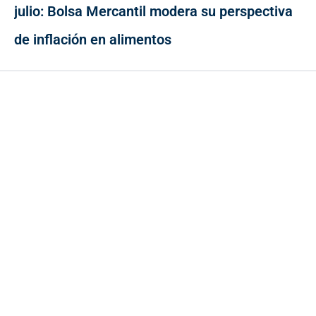
julio: Bolsa Mercantil modera su perspectiva
de inflación en alimentos
Contacto
Cr 43A No. 5A - 113 Of. 2020 Edificio One Plaza - Medellín