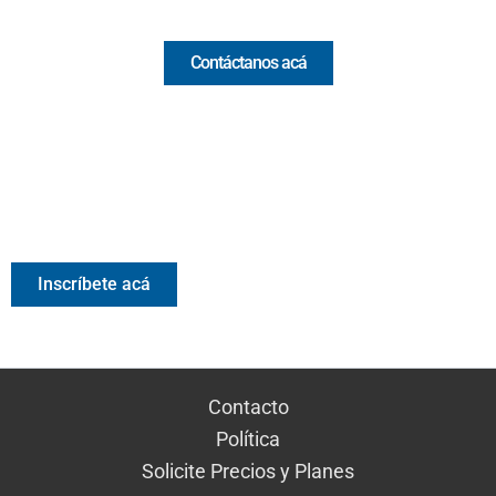
Comercial y pauta
Contáctanos acá
Valora Analitik Newsletter
Información estratégica para decisiones inteligentes.
Inscríbete gratis al newsletter diario de Valora Analitik
Inscríbete acá
Contacto
Política
Solicite Precios y Planes