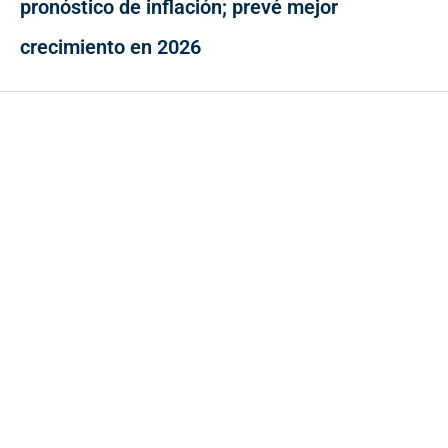
pronóstico de inflación; prevé mejor
crecimiento en 2026
Contacto
Cr 43A No. 5A - 113 Of. 2020 Edificio One Plaza - Medellín