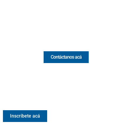
(Antioquia) - Colombia
(+57) 321 330 7515
Email:
[email protected]
Comercial y pauta
Contáctanos acá
Valora Analitik Newsletter
Información estratégica para decisiones inteligentes.
Inscríbete gratis al newsletter diario de Valora Analitik
Inscríbete acá