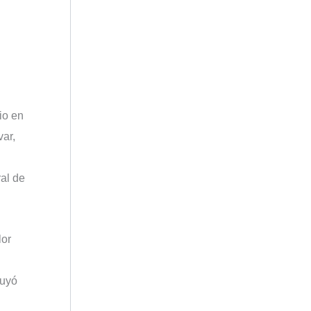
io en
var,
al de
lor
luyó