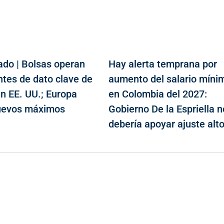
do | Bolsas operan
Hay alerta temprana por
ntes de dato clave de
aumento del salario míni
n EE. UU.; Europa
en Colombia del 2027:
uevos máximos
Gobierno De la Espriella n
debería apoyar ajuste alt
Contacto
Cr 43A No. 5A - 113 Of. 2020 Edificio One Plaza - Medellín